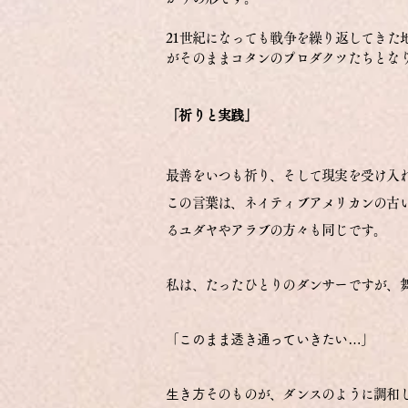
21世紀になっても戦争を繰り返してきた
がそのままコタンのプロダクツたちとな
「祈りと実践」
最善をいつも祈り、そして現実を受け入
この言葉は、
ネイティブアメリカンの古
るユダヤやアラブの方々も同じです。
私は、たったひとりのダンサーですが、
「このまま透き通っていきたい…」
生き方
そのものが、ダンスのように調和