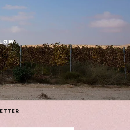
llow
etter