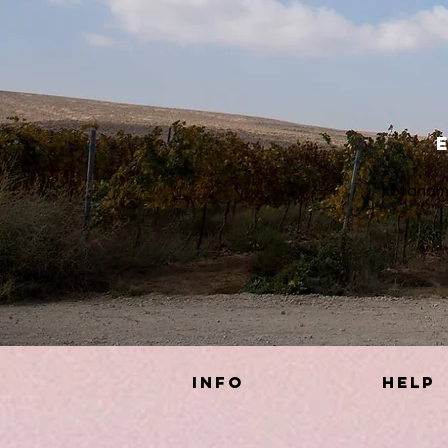
kotanam
INFO
HELP