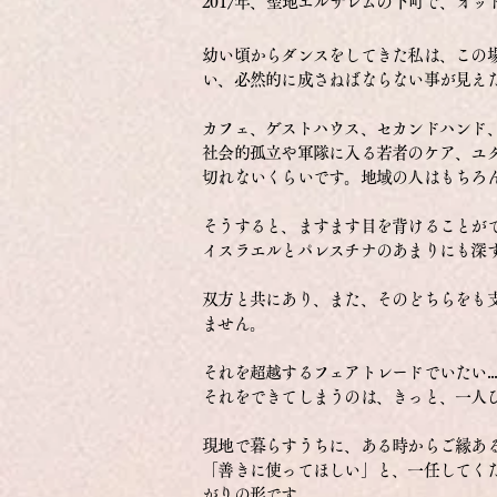
2017年、聖地エルサレムの下町で、オ
幼い頃からダンスをしてきた私は、
この
い、必然的に成さねばならない事が見え
カフェ、ゲストハウス、セカンドハンド
社会的孤立や軍隊に入る若者のケア、ユ
切れないくらいです。
地域の人はもちろ
そうすると、ますます目を背けることが
イスラエルとパレスチナのあまりにも深す
双方と共にあり、また、そのどちらをも
ません。
それを超越するフェアトレードでいたい..
それをできてしまうのは、きっと、一人ひと
現地で暮らすうちに、ある時からご縁あ
「善きに使ってほしい」と、一任してく
がりの形です。