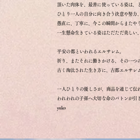
頂いた肉体を、最善に使っている姿は、
ひとり一人の自分に向き合う決意や努力
愚直に、丁寧に、今この瞬間からまたや
一生懸命生きている姿はただただ美しい
​平安の都といわれるエルサレム。
祈り、またそれに働きかける、その一つの形が 「K
古く淘汰された生き方に、古都エルサレ
​一人ひとりの優しさが、商品を通じて伝
われわれの子孫へ大切な命のバトンが引
yuko