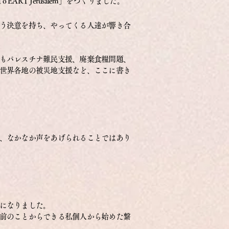
 EART Jerusalem」をつくりました。
う決意を持ち、
やってくる人達が響き合
もパレスチナ難民支援、廃棄食糧問題、
世界各地の被災地支援など、ここに書き
、なかなか声をあげられることではあり
になりました。
前のことからできる私個人から始めた繋