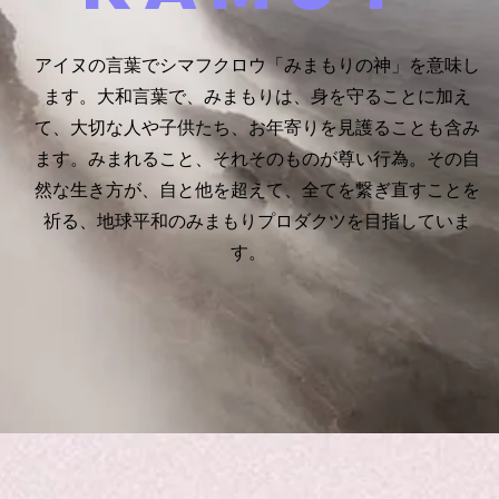
​アイヌの言葉でシマフクロウ「みまもりの神」を意味し
ます。大和言葉で、みまもりは、身を守ることに加え
て、大切な人や子供たち、お年寄りを見護ることも含み
ます。みまれること、それそのものが尊い行為。その自
然な生き方が、自と他を超えて、全てを繋ぎ直すことを
祈る、地球平和のみまもりプロダクツを目指していま
す。