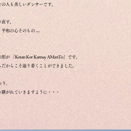
どの人も美しいダンサーです。
、
り直す。
、平和の心そのもの ....
otan Kor Kamuy AManTo」です。
ムだからこそ辿り着くことができました。
わり、
き継がれていきますように・・・