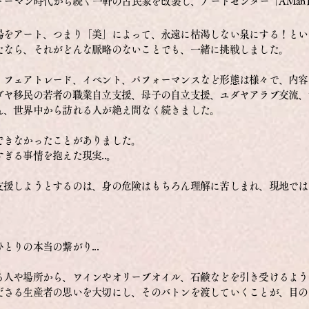
ットーマン時代から続く一軒の古民家を改装し、
アートセンター「AManTo
場をアート、つまり「美」によって、永遠に枯渇しない泉にする！とい
たなら、
それがどんな脈略のないことでも、一緒に挑戦しました。
、フェアトレード、イベント、パフォーマンスなど形態は様々で、
内容
ダヤ移民の若者の職業自立支援、母子の自立支援、ユダヤアラブ交流、
ん、世界中から訪れる人が絶え間なく続きました。
できなかったことがありました。
ぎる事情を抱えた現実..。
支援しようとするのは、身の危険はもちろん理解に苦しまれ、
現地では
.
りの本当の繋がり...
る人や場所から、ワインやオリーブオイル、石鹸などを引き受けるよう
ださる生産者の思いを大切にし、
そのバトンを渡していくことが、目の