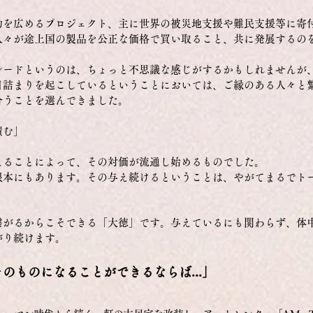
動を広めるプロジェクト、主に世界の被災地支援や難民支援等に寄
人々が途上国の製品を公正な価格で買い取ること、共に発展するの
レードというのは、ちょっと不思議な感じがするかもしれませんが
目詰まりを起こしているということにおいては、
ご縁のある人々と
合うことを選んできました。
積む」
えることによって、その対価が流通し始めるものでした。
根本にもあります。その与え続けるということは、やがてまるでト
繋がるからこそできる「大徳」です。与えているにも関わらず、体
がり続けます。
のものになることができるならば...」