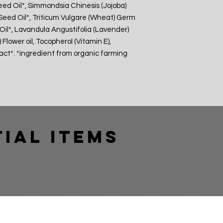
ed Oil*, Simmondsia Chinesis (Jojoba)
Seed Oil*, Triticum Vulgare (Wheat) Germ
Oil*, Lavandula Angustifolia (Lavender)
 Flower oil, Tocopherol (Vitamin E),
ract*. *ingredient from organic farming
ial Items