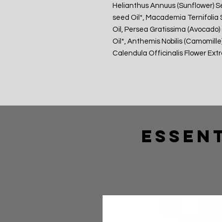
Helianthus Annuus (Sunflower) Se
seed Oil*, Macademia Ternifolia 
Oil, Persea Gratissima (Avocado) 
Oil*, Anthemis Nobilis (Camomille)
Calendula Officinalis Flower Ext
Essent