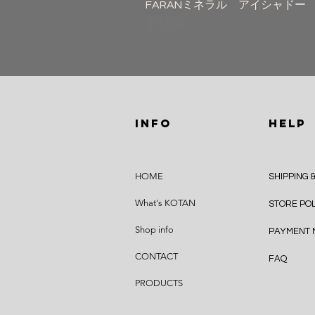
FARANミネラル アイシャドー
価格
￥5,500
INFO
HELP
HOME
SHIPPING 
What's KOTAN
STORE PO
Shop info
PAYMENT
CONTACT
FAQ
PRODUCTS