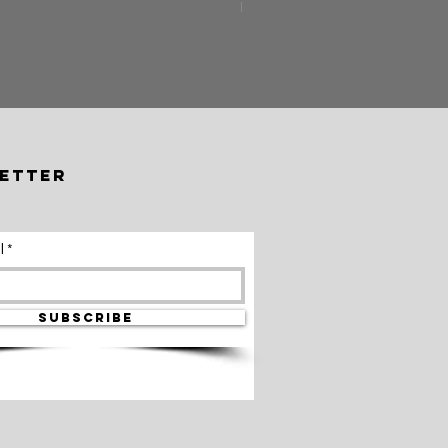
FARANミネラルアイライナ
価格
￥5,500
etter
l
SUBSCRIBE