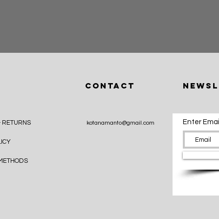
クイックビュー
CONTACT
Newsl
Enter Emai
& RETURNS
kotanamanto@gmail.com
LICY
 METHODS