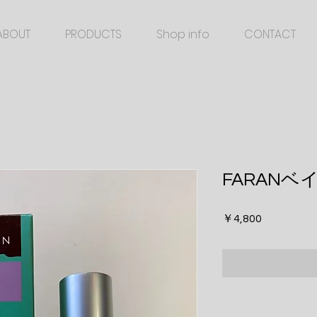
ABOUT
PRODUCTS
Shop info
CONTACT
FARAN
価
￥4,800
格