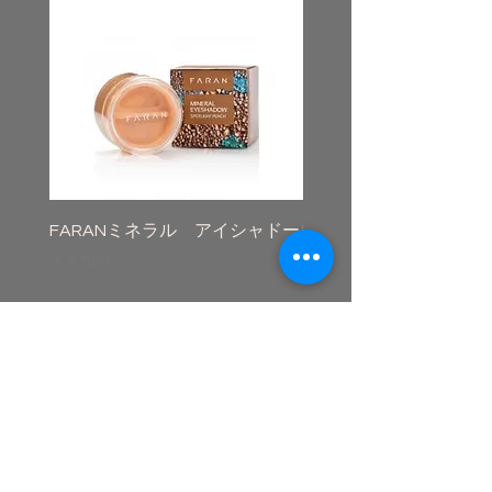
FARANミネラル アイシャドー
FARANミネラルアイラ
価格
価格
￥5,500
￥5,500
CONTACT
kotanamanto@gmail.com