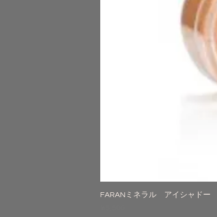
FARANミネラル アイシャドー
Price
¥5,500