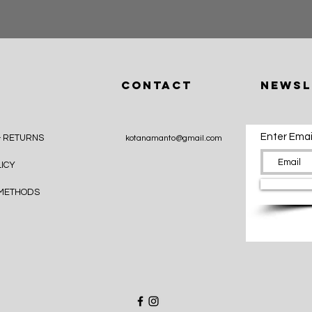
CONTACT
Newsl
Enter Emai
& RETURNS
kotanamanto@gmail.com
LICY
 METHODS