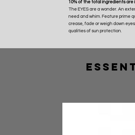
10% of the total ingredients are 
The EYES are a wonder. An extens
need and whim. Feature prime qual
crease, fade or weigh down eyes.
qualities of sun protection.
Essent