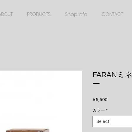
ABOUT
PRODUCTS
Shop info
CONTACT
FARAN
ー
Price
¥5,500
カラー
*
Select