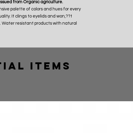
issued from Organic agriculture.
ive palette of colors and hues for every
ity. It clings to eyelids and won‚??t
 Water resistant products with natural
ial Items