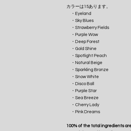
カラーは15あります。
・Eyeland
・Sky Blues
・Strawberry Fields
・Purple Wow
・Deep Forest
・Gold Shine
・Spotlight Peach
・Natural Beige
・Sparkling Bronze
・Snow White
・Disco Ball
・Purple Star
・Sea Breeze
・Cherry Lady
・Pink Dreams
100% of the total ingredients are