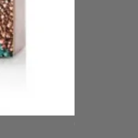
FARANミネラルアイライナ
Price
¥5,500