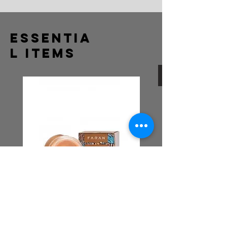
Essentia
l Items
FARANミネラル アイシャドー
FARANミネラルアイラ
Price
Price
¥5,500
¥5,500