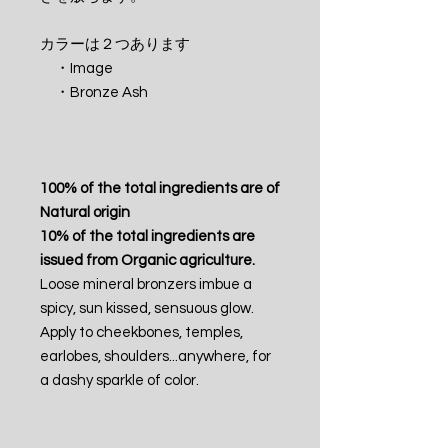
カラーは２つあります
・Image
・Bronze Ash
100% of the total ingredients are of
Natural origin
10% of the total ingredients are
issued from Organic agriculture.
Loose mineral bronzers imbue a
spicy, sun kissed, sensuous glow.
Apply to cheekbones, temples,
earlobes, shoulders...anywhere, for
a dashy sparkle of color.