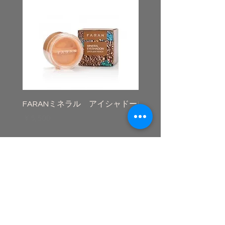
FARANミネラル アイシャドー
FARANミネラルアイラ
価格
価格
￥5,500
￥5,500
CONTACT
kotanamanto@gmail.com