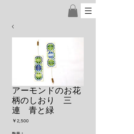
アーモンドのお花
柄のしおり 三
連 青と緑
価
￥2,500
格
数量
*