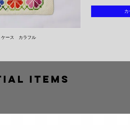
カ
トケース カラフル
ial Items