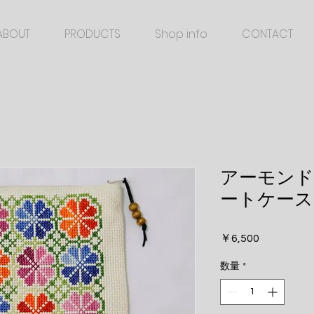
ABOUT
PRODUCTS
Shop info
CONTACT
アーモンド
ートケース
価
￥6,500
格
数量
*