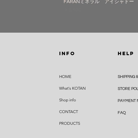
FARANミネラル アイシャドー
価格
￥5,500
INFO
HELP
HOME
SHIPPING 
What's KOTAN
STORE PO
Shop info
PAYMENT
CONTACT
FAQ
PRODUCTS