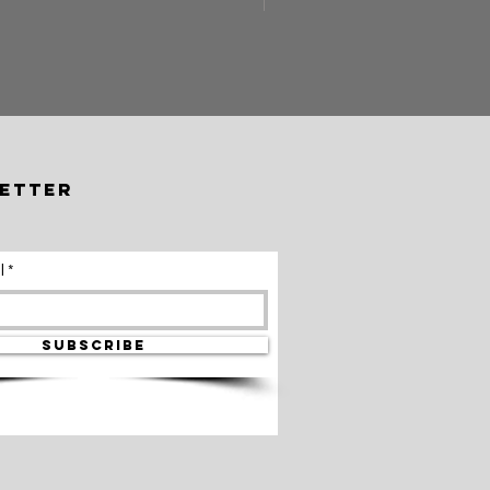
FARANミネラルアイライナ
価格
￥5,500
etter
l
SUBSCRIBE