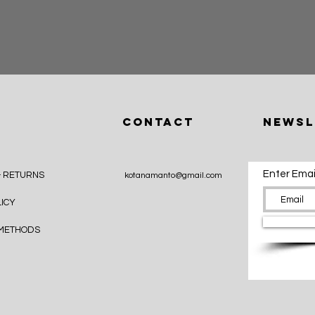
クイックビュー
CONTACT
Newsl
Enter Emai
& RETURNS
kotanamanto@gmail.com
LICY
 METHODS