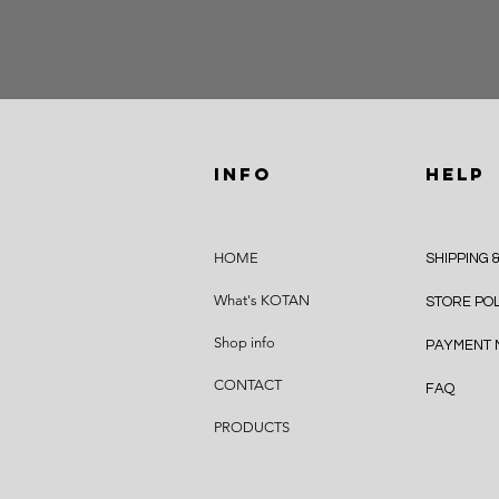
価格
￥5,500
INFO
HELP
HOME
SHIPPING 
What's KOTAN
STORE PO
Shop info
PAYMENT
CONTACT
FAQ
PRODUCTS