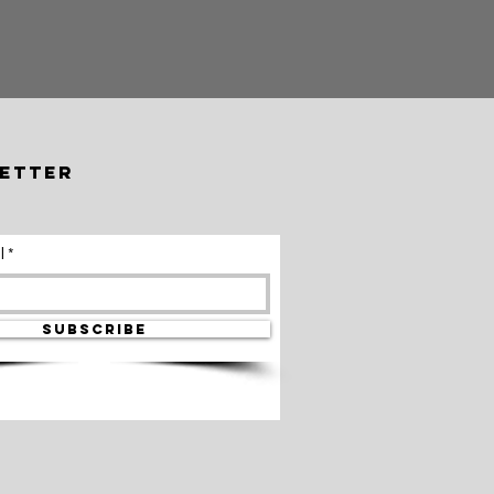
価格
￥5,500
etter
l
SUBSCRIBE