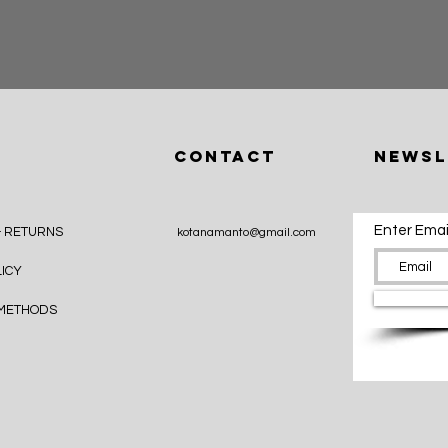
CONTACT
Newsl
Enter Emai
& RETURNS
kotanamanto@gmail.com
LICY
 METHODS