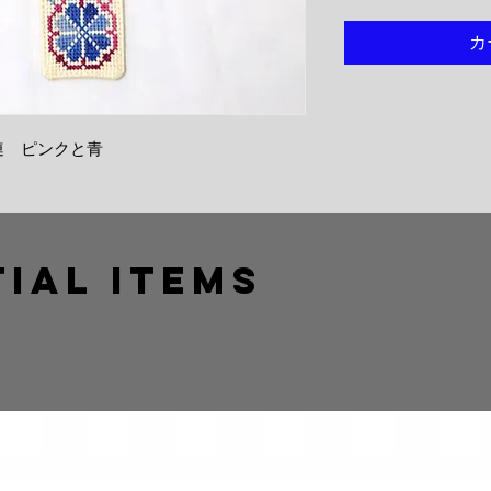
カ
連 ピンクと青
ial Items