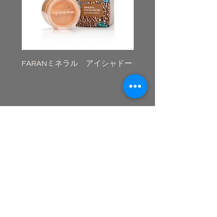
FARANミネラル アイシャドー
FARANミネラルアイラ
価格
価格
￥5,500
￥5,500
CONTACT
kotanamanto@gmail.com
Newsletter