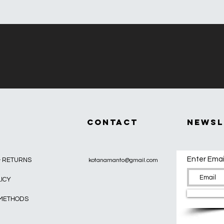
CONTACT
Newsl
Enter Emai
& RETURNS
kotanamanto@gmail.com
LICY
 METHODS