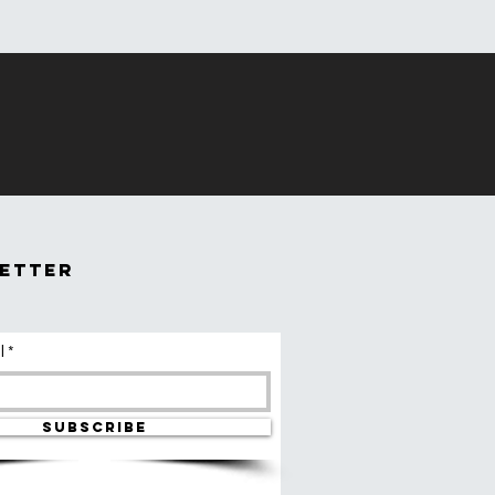
価格
￥5,500
etter
l
SUBSCRIBE