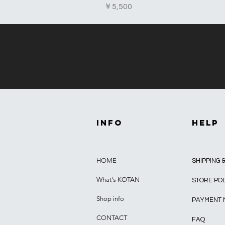
価格
￥5,500
INFO
HELP
HOME
SHIPPING 
What's KOTAN
STORE PO
Shop info
PAYMENT
CONTACT
FAQ