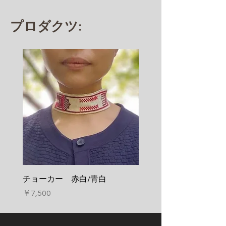
​プロダクツ:
チョーカー 赤白/青白
キーホルダー 黒白
価格
価格
￥7,500
￥6,500